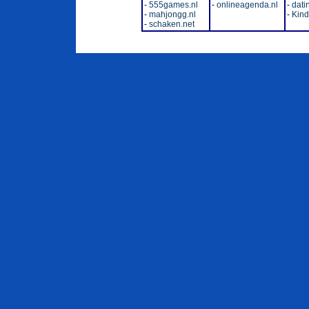
-
555games.nl
-
onlineagenda.nl
-
dati
-
mahjongg.nl
-
Kinde
-
schaken.net