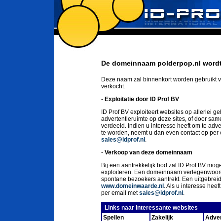
De domeinnaam polderpop.nl wordt 
Deze naam zal binnenkort worden gebruikt v
verkocht.
-
Exploitatie door ID Prof BV
ID Prof BV exploiteert websites op allerlei g
advertentieruimte op deze sites, of door sa
verdeeld. Indien u interesse heeft om te ad
te worden, neemt u dan even contact op per
sales@idprof.nl
.
-
Verkoop van deze domeinnaam
Bij een aantrekkelijk bod zal ID Prof BV moge
exploiteren. Een domeinnaam vertegenwoord
spontane bezoekers aantrekt. Een uitgebrei
www.domeinwaarde.nl
. Als u interesse he
per email met
sales@idprof.nl
.
Links naar interessante websites
Spellen
Zakelijk
Adver